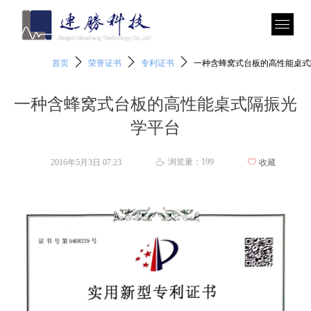
ꄲ
ꄲ
ꄲ
首页
荣誉证书
专利证书
一种含蜂窝式台板的高性能桌式
一种含蜂窝式台板的高性能桌式隔振光
学平台
浏览量：
199
2016年5月3日
07:23
ꄀ
收藏
ꄘ