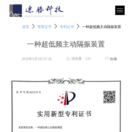
ꄲ
ꄲ
ꄲ
首页
荣誉证书
专利证书
一种超低频主动隔振装置
一种超低频主动隔振装置
浏览量：
222
2016年5月3日
07:26
ꄀ
收藏
ꄘ