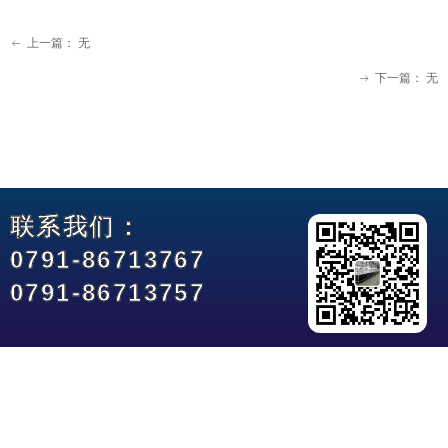
上一篇：
无
ꂃ
下一篇：
无
ꁹ
联系我们：
0791-86713767
0791-86713757